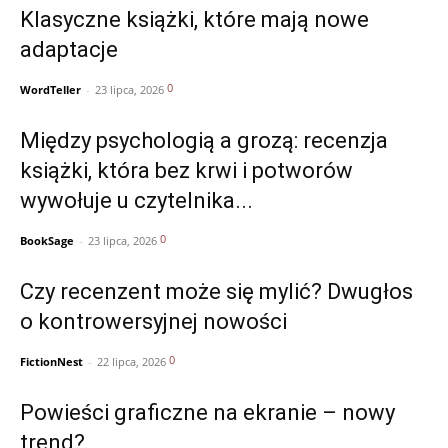
Klasyczne książki, które mają nowe
adaptacje
0
WordTeller
-
23 lipca, 2026
Między psychologią a grozą: recenzja
książki, która bez krwi i potworów
wywołuje u czytelnika...
0
BookSage
-
23 lipca, 2026
Czy recenzent może się mylić? Dwugłos
o kontrowersyjnej nowości
0
FictionNest
-
22 lipca, 2026
Powieści graficzne na ekranie – nowy
trend?