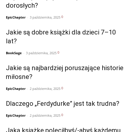
dorosłych?
0
EpicChapter
-
3 października, 2025
Jakie są dobre książki dla dzieci 7–10
lat?
0
BookSage
-
3 października, 2025
Jakie są najbardziej poruszające historie
miłosne?
0
EpicChapter
-
2 października, 2025
Dlaczego „Ferdydurke” jest tak trudna?
0
EpicChapter
-
2 października, 2025
Jaką książkę poleciłbyś/-abyś każdemu,