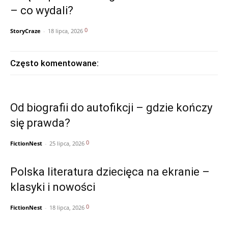
– co wydali?
0
StoryCraze
-
18 lipca, 2026
Często komentowane:
Od biografii do autofikcji – gdzie kończy
się prawda?
0
FictionNest
-
25 lipca, 2026
Polska literatura dziecięca na ekranie –
klasyki i nowości
0
FictionNest
-
18 lipca, 2026