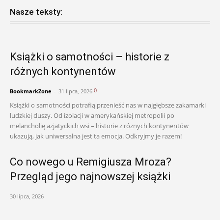
Nasze teksty:
Książki o samotności – historie z
różnych kontynentów
0
BookmarkZone
-
31 lipca, 2026
Książki o samotności potrafią przenieść nas w najgłębsze zakamarki
ludzkiej duszy. Od izolacji w amerykańskiej metropolii po
melancholię azjatyckich wsi – historie z różnych kontynentów
ukazują, jak uniwersalna jest ta emocja. Odkryjmy je razem!
Co nowego u Remigiusza Mroza?
Przegląd jego najnowszej książki
30 lipca, 2026