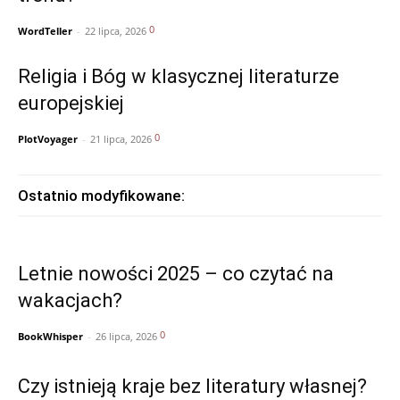
0
WordTeller
-
22 lipca, 2026
Religia i Bóg w klasycznej literaturze
europejskiej
0
PlotVoyager
-
21 lipca, 2026
Ostatnio modyfikowane:
Letnie nowości 2025 – co czytać na
wakacjach?
0
BookWhisper
-
26 lipca, 2026
Czy istnieją kraje bez literatury własnej?