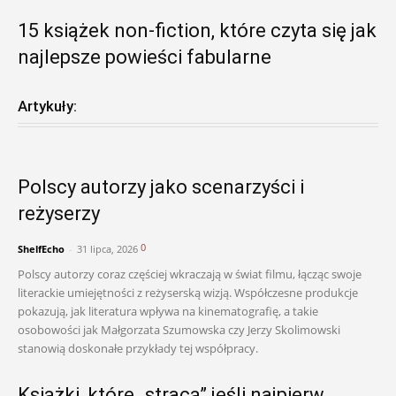
15 książek non-fiction, które czyta się jak
najlepsze powieści fabularne
Artykuły:
Polscy autorzy jako scenarzyści i
reżyserzy
0
ShelfEcho
-
31 lipca, 2026
Polscy autorzy coraz częściej wkraczają w świat filmu, łącząc swoje
literackie umiejętności z reżyserską wizją. Współczesne produkcje
pokazują, jak literatura wpływa na kinematografię, a takie
osobowości jak Małgorzata Szumowska czy Jerzy Skolimowski
stanowią doskonałe przykłady tej współpracy.
Książki, które „stracą” jeśli najpierw