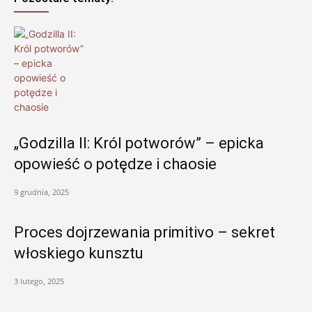
„Godzilla II: Król potworów” – epicka
opowieść o potędze i chaosie
9 grudnia, 2025
Proces dojrzewania primitivo – sekret
włoskiego kunsztu
3 lutego, 2025