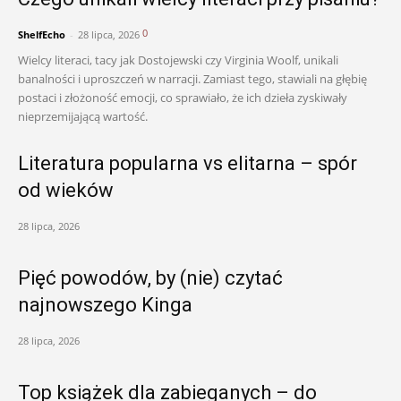
0
ShelfEcho
-
28 lipca, 2026
Wielcy literaci, tacy jak Dostojewski czy Virginia Woolf, unikali
banalności i uproszczeń w narracji. Zamiast tego, stawiali na głębię
postaci i złożoność emocji, co sprawiało, że ich dzieła zyskiwały
nieprzemijającą wartość.
Literatura popularna vs elitarna – spór
od wieków
28 lipca, 2026
Pięć powodów, by (nie) czytać
najnowszego Kinga
28 lipca, 2026
Top książek dla zabieganych – do