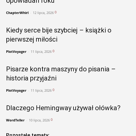
opowiadań roku
0
ChapterWhirl
-
12 lipca, 2026
Kiedy serce bije szybciej – książki o
pierwszej miłości
0
PlotVoyager
-
11 lipca, 2026
Pisarze kontra maszyny do pisania –
historia przyjaźni
0
PlotVoyager
-
11 lipca, 2026
Dlaczego Hemingway używał ołówka?
0
WordTeller
-
10 lipca, 2026
Pozostałe tematy: