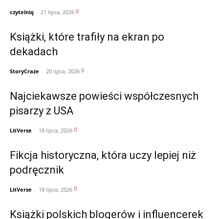
0
czytelniq
-
21 lipca, 2026
Książki, które trafiły na ekran po
dekadach
0
StoryCraze
-
20 lipca, 2026
Najciekawsze powieści współczesnych
pisarzy z USA
0
LitVerse
-
18 lipca, 2026
Fikcja historyczna, która uczy lepiej niż
podręcznik
0
LitVerse
-
18 lipca, 2026
Książki polskich blogerów i influencerek