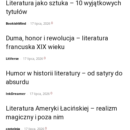
Literatura jako sztuka – 10 wyjątkowych
tytułów
0
BookishMind
-
17 lipca, 2026
Duma, honor i rewolucja – literatura
francuska XIX wieku
0
LitVerse
-
17 lipca, 2026
Humor w historii literatury – od satyry do
absurdu
0
InkDreamer
-
17 lipca, 2026
Literatura Ameryki Łacińskiej – realizm
magiczny i poza nim
0
czytelniq
-
17 lipca, 2026