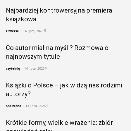
Najbardziej kontrowersyjna premiera
książkowa
0
LitVerse
-
14 lipca, 2026
Co autor miał na myśli? Rozmowa o
najnowszym tytule
0
czytelniq
-
14 lipca, 2026
Książki o Polsce – jak widzą nas rodzimi
autorzy?
0
ShelfEcho
-
13 lipca, 2026
Krótkie formy, wielkie wrażenia: zbiór