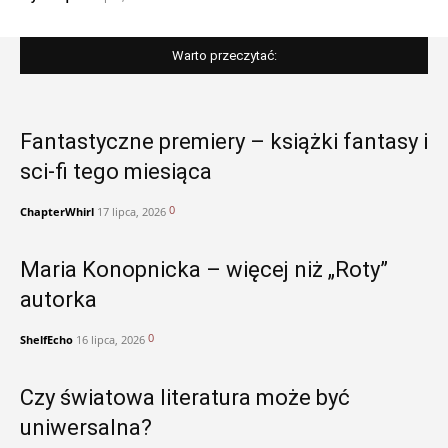
Warto przeczytać:
Fantastyczne premiery – książki fantasy i
sci-fi tego miesiąca
0
ChapterWhirl
17 lipca, 2026
Maria Konopnicka – więcej niż „Roty”
autorka
0
ShelfEcho
16 lipca, 2026
Czy światowa literatura może być
uniwersalna?