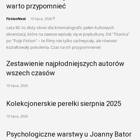
warto przypomnieć
0
FictionNest
-
10 lipca, 2026
Lata 90. to złoty okres dla kinematografii, pełen kultowych
ekranizacji, które na zawsze wpisały się w popkulturę. Od "Titanica"
po "Pulp Fiction" – te filmy nie tylko zachwycały, ale również
kształtowały pokolenia. Czas na ich przypomnienie!
Zestawienie najpłodniejszych autorów
wszech czasów
10 lipca, 2026
Kolekcjonerskie perełki sierpnia 2025
10 lipca, 2026
Psychologiczne warstwy u Joanny Bator