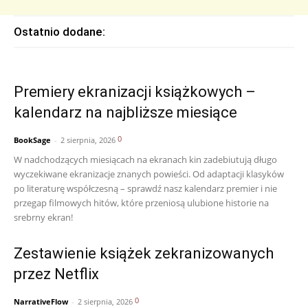
Ostatnio dodane:
Premiery ekranizacji książkowych –
kalendarz na najbliższe miesiące
0
BookSage
-
2 sierpnia, 2026
W nadchodzących miesiącach na ekranach kin zadebiutują długo
wyczekiwane ekranizacje znanych powieści. Od adaptacji klasyków
po literaturę współczesną – sprawdź nasz kalendarz premier i nie
przegap filmowych hitów, które przeniosą ulubione historie na
srebrny ekran!
Zestawienie książek zekranizowanych
przez Netflix
0
NarrativeFlow
-
2 sierpnia, 2026