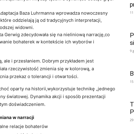
p
11
Adaptacja Baza Luhrmanna wprowadza nowoczesny‌
które oddzielają ją od tradycyjnych interpretacji,
młodszej widowni.
P
a Gerwig zdecydowała​ się na nieliniową narrację,co
wanie bohaterek⁢ w kontekście ich wyborów i
s
9 
ą, ale i przesłaniem. Dobrym przykładem jest
iała rzeczywistość zmienia się w ⁤kolorową, a
B
ia ‌przekaz o tolerancji i otwartości.
15
,choć oparty na historii,wykorzystuje technikę „jednego
ojny światowej. Dynamika akcji i sposób prezentacji
T
bistym doświadczeniem.
P
iana‍ w narracji
29
lne relacje bohaterów