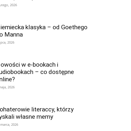
lutego, 2026
iemiecka klasyka – od Goethego
o Manna
lipca, 2026
owości w e-bookach i
udiobookach – co dostępne
nline?
maja, 2026
ohaterowie literaccy, którzy
yskali własne memy
 marca, 2026