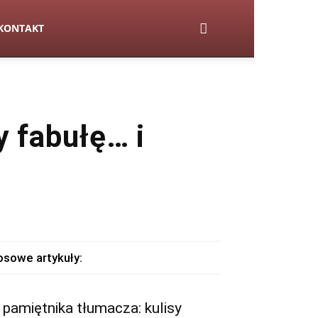
KONTAKT
y fabułę… i
osowe artykuły:
 pamiętnika tłumacza: kulisy