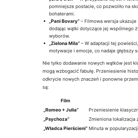
pomniejsze postacie, co pozwoliło na sko
bohaterami.
„Pani Bovary”
– Filmowa wersja ukazuje 
dodając wątki dotyczące jej⁣ wspólnego 
wyborów.
„Zielona Mila”
– W adaptacji tej powieśc
motywacje i⁢ emocje, co nadaje głębszy s
Nie tylko dodawanie nowych wątków jest klu
⁢mogą wzbogacić fabułę. Przeniesienie histo
odkrycie nowych znaczeń i ponowne przemyś
są:
Film
„Romeo + Julia”
Przeniesienie‌ klasyc
„Psychoza”
Zmieniona lokalizacja 
„Władca Pierścieni”
Minuta w popularyzacj