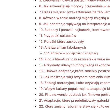
Kreowanie⁣ nowych postaci: kiedy twórcy⁣
Jak zmieniają się motywy przewodnie w a
Czas i miejsce: przekształcanie tła fabular
Różnice w tonie narracji ⁢między książką a
Jak adaptacje wpływają na interpretację o
Sukcesy i porażki:⁣ najbardziej kontrower
Przypadki sukcesów
Porażki które zaskoczyły
Analiza zmian fabularnych
Różnice w podejściu do adaptacji
Kino a literatura: czy reżyserskie wizje
Przykłady udanych modyfikacji zakończe
Filmowe adaptacje,które zmieniły postrz
Jak realizacja wizji reżysera odmienia kli
Zabiegi narracyjne, które ożywiają zapom
Wpływ kultury popularnej na adaptacje k
Finalne wersje postaci: jak filmowe portret
Adaptacje, które przedefiniowały gatunki
Które zmiany fabularne stały się kultow