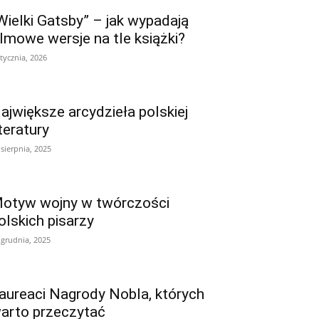
Wielki Gatsby” – jak wypadają
ilmowe wersje na tle książki?
stycznia, 2026
ajwiększe arcydzieła polskiej
iteratury
 sierpnia, 2025
otyw wojny w twórczości
olskich pisarzy
 grudnia, 2025
aureaci Nagrody Nobla, których
arto przeczytać