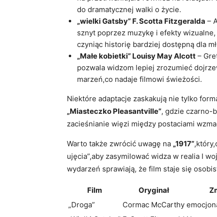
do dramatycznej walki o życie.
„wielki Gatsby” F. ​Scotta Fitzgeralda
– ‌
sznyt poprzez muzykę ‌i efekty wizualne,⁢ 
czyniąc historię ⁢bardziej dostępną dla 
„Małe⁤ kobietki”‌ Louisy May Alcott
– Gret
pozwala widzom lepiej zrozumieć dojrze
marzeń,co nadaje filmowi świeżości.
Niektóre adaptacje zaskakują nie tylko form
„Miasteczko Pleasantville”
, gdzie czarno-b
zacieśnianie więzi między postaciami wzmacn
Warto także zwrócić uwagę na
„1917”
,który
ujęcia”,aby⁤ zasymilować widza w realia I w
wydarzeń sprawiają, że film⁢ staje się oso
Film
Oryginał
Zm
„Droga”
Cormac McCarthy
emocjona