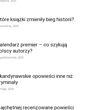
sierpnia, 2025
tóre książki zmieniły bieg historii?
 września, 2025
alendarz premier – co szykują
olscy autorzy?
 października, 2025
kandynawskie opowieści inne niż
ryminały
 maja, 2026
ajchętniej recenzowane powieści