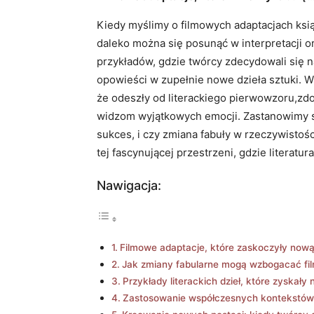
Kiedy myślimy o filmowych adaptacjach książ
daleko można się ‍posunąć w interpretacji or
przykładów, gdzie twórcy zdecydowali się 
opowieści w zupełnie nowe dzieła sztuki. W
że odeszły od literackiego pierwowzoru,zdo
widzom wyjątkowych⁣ emocji. Zastanowimy się
sukces, i⁢ czy zmiana fabuły w rzeczywistoś
tej⁣ fascynującej przestrzeni, gdzie literatu
Nawigacja:
Filmowe adaptacje, które ⁢zaskoczyły ‍nową
Jak zmiany⁢ fabularne mogą ⁤wzbogacać f
Przykłady literackich dzieł, które zyskały
Zastosowanie ‌współczesnych‌ kontekstów