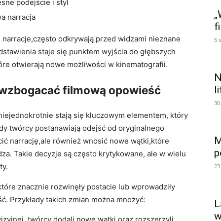
ne podejście i styl
„
wa narracja
f
 narracje,często odkrywają przed widzami nieznane
5 
dstawienia staje się punktem wyjścia do głębszych
które otwierają nowe możliwości w kinematografii.
N
 ⁤wzbogacać filmową opowieść
l
30
niejednokrotnie stają się kluczowym elementem, który
edy twórcy postanawiają odejść od oryginalnego
M
ić​ narrację,ale również wnosić nowe wątki,które
p
a. Takie decyzje są często‍ krytykowane, ale w wielu
ty.
23
óre ‍znacznie rozwinęły postacie ‍lub‍ wprowadziły
ść.‌ Przykłady takich zmian można mnożyć:
L
w
ewizyjnej, twórcy dodali nowe wątki oraz rozszerzyli