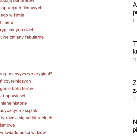
 dodają bohaterów
A
daptacjach filmowych
p
nego w filmie
5 
 filmem
ryginalnych dzieł
syjne zmiany fabularne
T
k
17
 mogą przewyższyć oryginał?
ń czytelniczych
Z
eganie bohaterów
z
mat opowieści
22
niane historie
lasycznych książek
y‍ różnią się od literackich
N
 filmowe
p
e w świadomości widzów