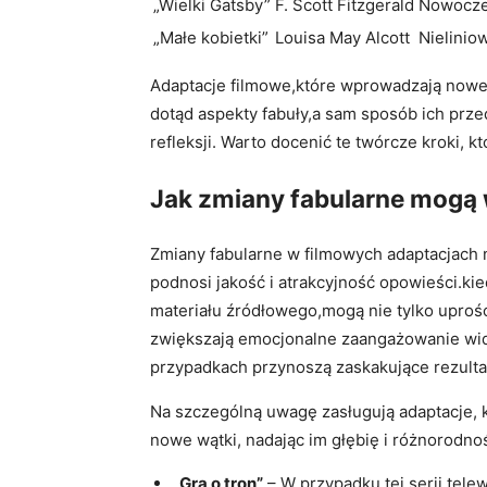
„Wielki Gatsby”
F. Scott Fitzgerald
Nowoczes
„Małe kobietki”
Louisa May Alcott
Nielinio
Adaptacje filmowe,które wprowadzają ⁣nowe
dotąd aspekty fabuły,a sam sposób ich prze
refleksji. Warto docenić te⁢ twórcze kroki, 
Jak zmiany⁢ fabularne mogą
Zmiany fabularne w⁢ filmowych adaptacjach 
podnosi jakość i atrakcyjność opowieści.ki
materiału źródłowego,mogą ⁢nie tylko uprośc
zwiększają emocjonalne ‍zaangażowanie widz
przypadkach przynoszą zaskakujące rezulta
Na szczególną uwagę zasługują adaptacje, kt
nowe wątki,⁢ nadając im głębię i różnorodno
„Gra‌ o tron”
– W przypadku‍ tej serii ‌tel