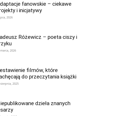
daptacje fanowskie – ciekawe
rojekty i inicjatywy
lipca, 2026
adeusz Różewicz – poeta ciszy i
rzyku
 marca, 2026
estawienie filmów, które
achęcają do przeczytania książki
 sierpnia, 2025
iepublikowane dzieła znanych
isarzy