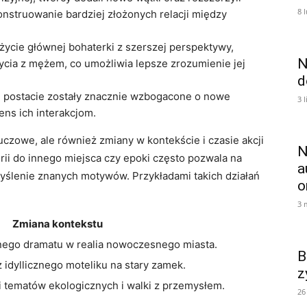
8 
nstruowanie bardziej złożonych ‌relacji między
życie głównej bohaterki z szerszej perspektywy,
N
życia z mężem, co umożliwia lepsze zrozumienie jej
d
i, postacie zostały znacznie wzbogacone o nowe
3 
ens ich interakcjom.
czowe, ale również zmiany w kontekście i czasie akcji
N
rii do innego miejsca czy epoki często pozwala na
a
lenie znanych‌ motywów. Przykładami​ takich działań
o
3 
Zmiana kontekstu
znego dramatu w realia nowoczesnego miasta.
B
z idyllicznego moteliku na stary zamek.
z
i tematów ekologicznych i walki z przemysłem.
26