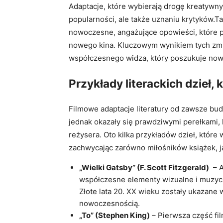
Adaptacje, które wybierają drogę kreatywnyc
popularności, ale także uznaniu krytyków.T
nowoczesne, angażujące opowieści, które po
nowego ​kina. Kluczowym wynikiem‍ tych zmi
‌współczesnego widza, który poszukuje now
Przykłady literackich dzieł,
Filmowe adaptacje literatury od zawsze budz
jednak okazały się prawdziwymi⁣ perełkami, 
reżysera. Oto kilka przykładów dzieł, które w
zachwycając zarówno miłośników książek, ja
„Wielki Gatsby” (F. Scott⁤ Fitzgerald)
‍ –
współczesne elementy wizualne i muzyc
Złote lata 20. XX wieku​ zostały ukazane 
nowoczesnością.
„To” (Stephen King)
– Pierwsza część fil