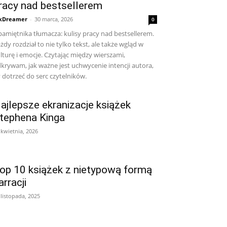
racy nad bestsellerem
kDreamer
-
30 marca, 2026
0
pamiętnika tłumacza: kulisy pracy nad bestsellerem.
żdy rozdział to nie tylko tekst, ale także wgląd w
lturę i emocje. Czytając między wierszami,
krywam, jak ważne jest uchwycenie intencji autora,
 dotrzeć do serc czytelników.
ajlepsze ekranizacje książek
tephena Kinga
 kwietnia, 2026
op 10 książek z nietypową formą
arracji
 listopada, 2025