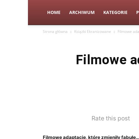
HOME
ARCHIWUM
KATEGORIE
P
Strona główna
Książki Ekranizowane
Filmowe adap
Filmowe ad
Rate this post
Filmowe⁣ adaptacje, które zmieniły fabułę…