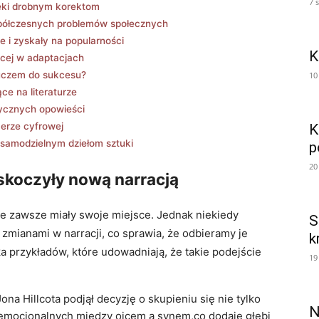
7 
zięki drobnym korektom
spółczesnych problemów społecznych
ie i zyskały na popularności
K
ęcej w adaptacjach
kluczem do sukcesu?
10
ce ⁤na literaturze
sycznych opowieści
w erze cyfrowej
K
 samodzielnym dziełom sztuki
p
20
skoczyły ‍nową narracją
kie zawsze miały⁣ swoje miejsce. Jednak niekiedy
S
zmianami w narracji,‍ co sprawia, że odbieramy⁤ je
k
ka ⁣przykładów, które udowadniają, że takie podejście
19
ona Hillcota podjął decyzję o skupieniu się nie tylko
N
h emocjonalnych między ojcem a synem,co dodaje głębi