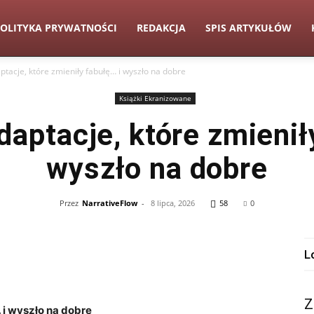
OLITYKA PRYWATNOŚCI
REDAKCJA
SPIS ARTYKUŁÓW
tacje, które zmieniły fabułę… i wyszło na dobre
Książki Ekranizowane
aptacje, które zmienił
wyszło na dobre
Przez
NarrativeFlow
-
8 lipca, 2026
58
0
L
Z
 i wyszło‌ na dobre