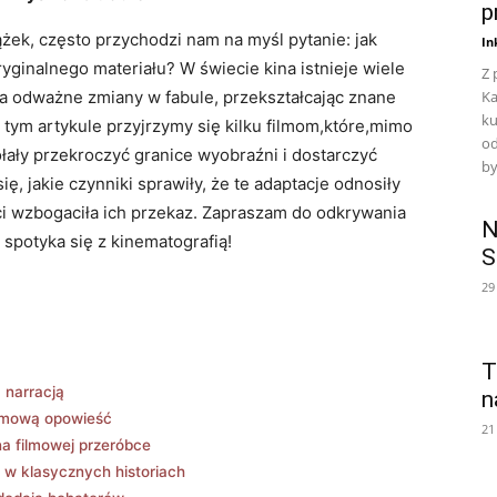
p
ek, często przychodzi nam na⁣ myśl pytanie: ‍jak
In
yginalnego materiału? W świecie kina ‍istnieje⁣ wiele
Z 
na odważne zmiany w fabule, przekształcając znane
Ka
ku
 tym artykule przyjrzymy się kilku filmom,które,mimo
od
łały przekroczyć granice wyobraźni i dostarczyć
by
, jakie czynniki ‍sprawiły, że te adaptacje odnosiły
ci wzbogaciła ich ‍przekaz. Zapraszam do odkrywania
N
ra spotyka się z kinematografią!
S
29
T
 narracją
n
ilmową opowieść
21
 na filmowej przeróbce
 w klasycznych historiach