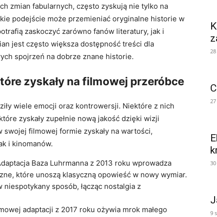
h zmian ‍fabularnych, często zyskują nie tylko na
akie podejście może przemieniać oryginalne historie w
K
trafią zaskoczyć zarówno fanów literatury, jak i
z
an jest często większa dostępność treści ⁤dla
28
ych spojrzeń na dobrze znane historie.
 które zyskały na filmowej przeróbce
C
27
iły wiele emocji oraz kontrowersji. Niektóre z​ nich
które zyskały zupełnie nową jakość dzięki wizji
 swojej filmowej formie zyskały⁣ na ⁢wartości,
E
k i ‍kinomanów.
k
 Adaptacja Baza Luhrmanna z 2013 roku wprowadza
30
zne, które unoszą klasyczną opowieść w nowy wymiar.
w niespotykany​ sposób, łącząc nostalgia z
J
mowej⁢ adaptacji z 2017⁣ roku ożywia mrok małego
9 