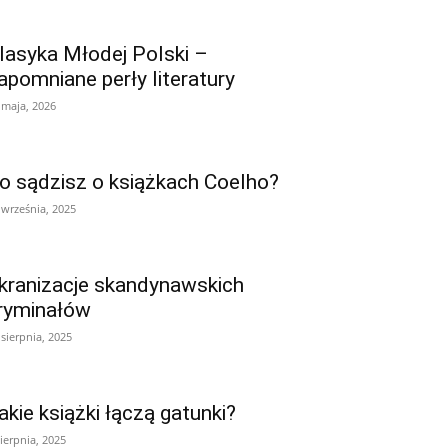
lasyka Młodej Polski –
apomniane perły literatury
 maja, 2026
o sądzisz o książkach Coelho?
 września, 2025
kranizacje skandynawskich
ryminałów
 sierpnia, 2025
akie książki łączą gatunki?
sierpnia, 2025