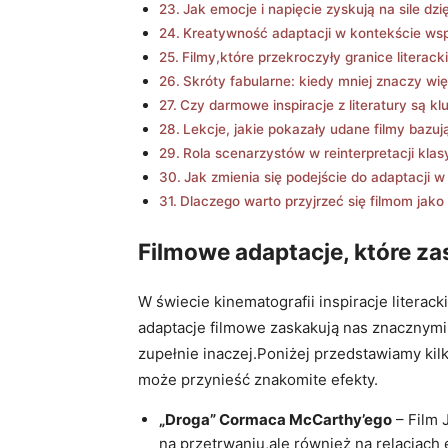
Jak emocje i napięcie zyskują na sile d
Kreatywność‍ adaptacji w kontekście w
Filmy,które przekroczyły granice literack
Skróty fabularne: kiedy ‍mniej znaczy wi
Czy darmowe inspiracje ⁣z literatury są 
Lekcje, jakie pokazały udane ⁢filmy bazują
Rola scenarzystów w reinterpretacji kla
Jak⁤ zmienia ⁣się podejście do adaptacji 
Dlaczego warto przyjrzeć się filmom jako
Filmowe adaptacje, które ⁢za
W świecie kinematografii inspiracje literac
adaptacje filmowe zaskakują nas ​znacznymi 
⁣zupełnie ​inaczej.Poniżej przedstawiamy kil
może przynieść znakomite efekty.
„Droga” Cormaca McCarthy’ego
– Film J
na przetrwaniu,ale również na relacjac